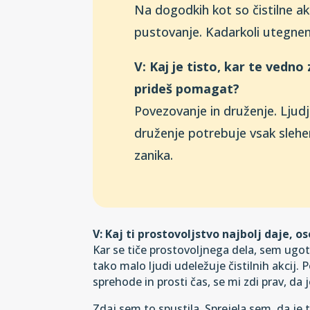
Na dogodkih kot so čistilne ak
pustovanje. Kadarkoli utegne
V: Kaj je tisto, kar te vedno
prideš pomagat?
Povezovanje in druženje. Ljud
druženje potrebuje vsak sleher
zanika.
V: Kaj ti prostovoljstvo najbolj daje, 
Kar se tiče prostovoljnega dela, sem ugoto
tako malo ljudi udeležuje čistilnih akcij
sprehode in prosti čas, se mi zdi prav, da 
Zdaj sem to spustila. Sprejela sem, da je 