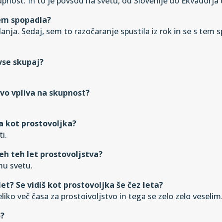
ost. In to je povsod na svetu, od Slovenije do Ekvadorja do
 tem spopadla?
anja. Sedaj, sem to razočaranje spustila iz rok in se s tem
 vse skupaj?
vo vpliva na skupnost?
ja kot prostovoljka?
i.
vseh teh let prostovoljstva?
mu svetu.
 let? Se vidiš kot prostovoljka še čez leta?
eliko več časa za prostoivoljstvo in tega se zelo zelo veselim
o?