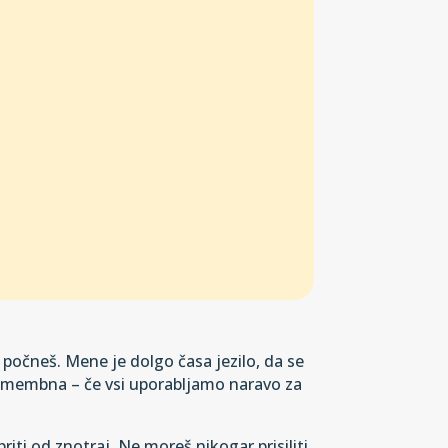
h počneš. Mene je dolgo časa jezilo, da se
 pomembna – če vsi uporabljamo naravo za
iti od znotraj. Ne moreš nikogar prisiliti,