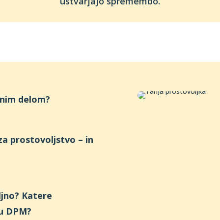
ustvarjajo spremembo.
ljnim delom?
 za prostovoljstvo – in
oljno? Katere
ru DPM?