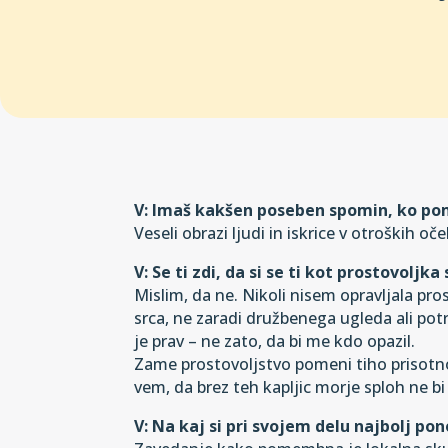
V: Imaš kakšen poseben spomin, ko pom
Veseli obrazi ljudi in iskrice v otroških oče
V: Se ti zdi, da si se ti kot prostovoljk
Mislim, da ne. Nikoli nisem opravljala pro
srca, ne zaradi družbenega ugleda ali potr
je prav – ne zato, da bi me kdo opazil.
Zame prostovoljstvo pomeni tiho prisotnos
vem, da brez teh kapljic morje sploh ne bi
V: Na kaj si pri svojem delu najbolj po