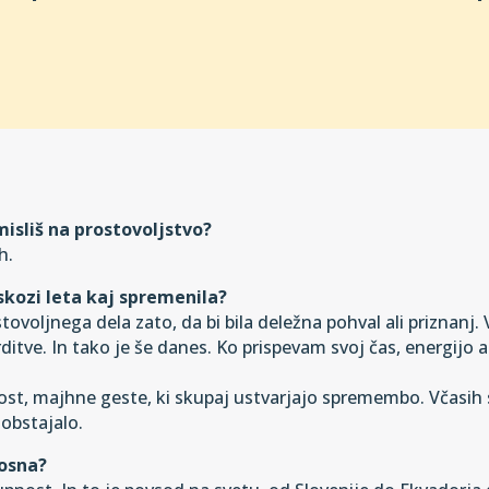
isliš na prostovoljstvo?
h.
a skozi leta kaj spremenila?
stovoljnega dela zato, da bi bila deležna pohval ali priznanj
ditve. In tako je še danes. Ko prispevam svoj čas, energijo a
t, majhne geste, ki skupaj ustvarjajo spremembo. Včasih se
 obstajalo.
nosna?