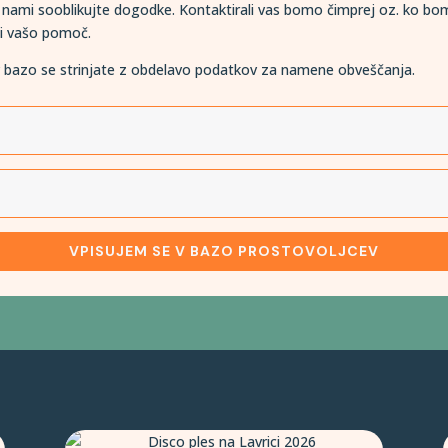
 z nami sooblikujte dogodke. Kontaktirali vas bomo čimprej oz. ko b
i vašo pomoč.
 bazo se strinjate z obdelavo podatkov za namene obveščanja.
VPISUJEM SE V BAZO PROSTOVOLJCEV