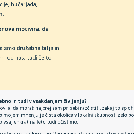
cije, bučarjada,
m.
 znova motivira, da
je smo družabna bitja in
ni od nas, tudi če to
osebno in tudi v vsakdanjem življenju?
vila, da moraš najprej sam pri sebi razčistiti, zakaj to splo
. Po mojem mnenju je čista okolica v lokalni skupnosti zelo
jo vsaj enkrat na leto tudi očistimo.
to stvar svobodne volje. Verjamem, da mora prostovoljstvo pr