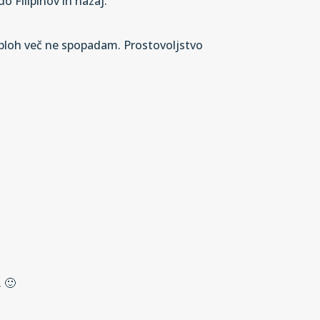
 Filipinov in nazaj.
 sploh več ne spopadam. Prostovoljstvo
. 🙂