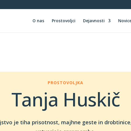
O nas
Prostovoljci
Dejavnosti
Novic
PROSTOVOLJKA
Tanja Huskič
jstvo je tiha prisotnost, majhne geste in drobtinice,