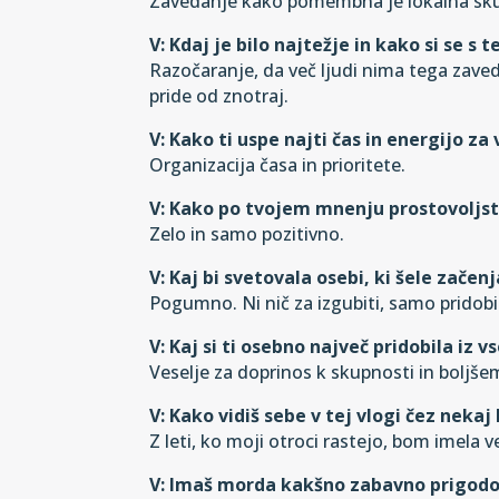
Zavedanje kako pomembna je lokalna skupn
V: Kdaj je bilo najtežje in kako si se s
Razočaranje, da več ljudi nima tega zaved
pride od znotraj.
V: Kako ti uspe najti čas in energijo za
Organizacija časa in prioritete.
V: Kako po tvojem mnenju prostovoljst
Zelo in samo pozitivno.
V: Kaj bi svetovala osebi, ki šele začen
Pogumno. Ni nič za izgubiti, samo pridobit
V: Kaj si ti osebno največ pridobila iz 
Veselje za doprinos k skupnosti in boljše
V: Kako vidiš sebe v tej vlogi čez nekaj
Z leti, ko moji otroci rastejo, bom imela v
V: Imaš morda kakšno zabavno prigod