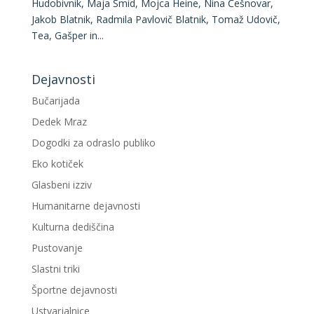
Hudobivnik, Maja Šmid, Mojca Heine, Nina Češnovar,
Jakob Blatnik, Radmila Pavlovič Blatnik, Tomaž Udovič,
Tea, Gašper in...
Dejavnosti
Bučarijada
Dedek Mraz
Dogodki za odraslo publiko
Eko kotiček
Glasbeni izziv
Humanitarne dejavnosti
Kulturna dediščina
Pustovanje
Slastni triki
Športne dejavnosti
Ustvarjalnice