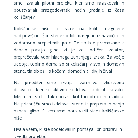
smo izvajali pilotni projekt, kjer smo raziskovali in
poustvarjali prazgodovinski način gradnje iz časa
koliščarjev.
Koliščarske hiše so stale na kolih, dvignjene
nad površino. Štiri stene so bile narejene iz navpično in
vodoravno prepletenih palic. Te so bile premazane z
debelo plastjo gline, ki je kot odličen izolator,
preprečevala vdor hladnega zunanjega zraka. Za večje
udobje, toplino doma so si koliščarji v svojih domovih
stene, tla obložili s kožami domačih ali divjih živali.
Na prireditvi smo izvajali zanimivo izkustveno
delavnico, kjer so aktivno sodelovali tudi obiskovalci.
Med njimi so bili tako odrasli kot tudi otroci in mladina.
Na prizorišču smo izdelovali steno iz prepleta in nanjo
nanesli glino. S tem smo poustvarili videz koliščarske
hiše.
Hvala vsem, ki ste sodelovali in pomagali pri pripravi in
izvedbi projekta.