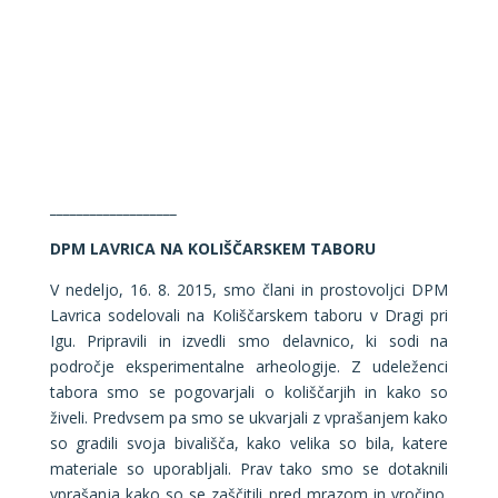
___________________
DPM LAVRICA NA KOLIŠČARSKEM TABORU
V nedeljo, 16. 8. 2015, smo člani in prostovoljci DPM
Lavrica sodelovali na Koliščarskem taboru v Dragi pri
Igu. Pripravili in izvedli smo delavnico, ki sodi na
področje eksperimentalne arheologije. Z udeleženci
tabora smo se pogovarjali o koliščarjih in kako so
živeli. Predvsem pa smo se ukvarjali z vprašanjem kako
so gradili svoja bivališča, kako velika so bila, katere
materiale so uporabljali. Prav tako smo se dotaknili
vprašanja kako so se zaščitili pred mrazom in vročino.