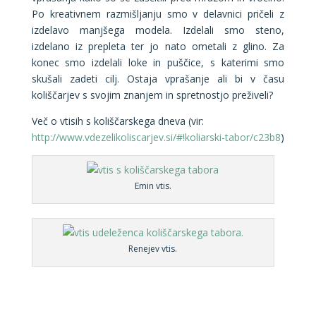
Po kreativnem razmišljanju smo v delavnici pričeli z
izdelavo manjšega modela. Izdelali smo steno,
izdelano iz prepleta ter jo nato ometali z glino. Za
konec smo izdelali loke in puščice, s katerimi smo
skušali zadeti cilj. Ostaja vprašanje ali bi v času
koliščarjev s svojim znanjem in spretnostjo preživeli?
Več o vtisih s koliščarskega dneva (vir:
http://www.vdezelikoliscarjev.si/#!koliarski-tabor/c23b8
)
Emin vtis.
Renejev vtis.