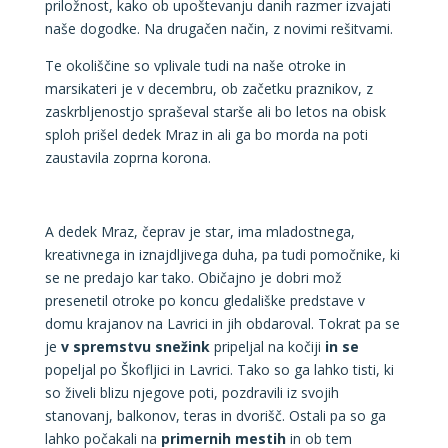
priložnost, kako ob upoštevanju danih razmer izvajati
naše dogodke. Na drugačen način, z novimi rešitvami.
Te okoliščine so vplivale tudi na naše otroke in
marsikateri je v decembru, ob začetku praznikov, z
zaskrbljenostjo spraševal starše ali bo letos na obisk
sploh prišel dedek Mraz in ali ga bo morda na poti
zaustavila zoprna korona.
A dedek Mraz, čeprav je star, ima mladostnega,
kreativnega in iznajdljivega duha, pa tudi pomočnike, ki
se ne predajo kar tako. Običajno je dobri mož
presenetil otroke po koncu gledališke predstave v
domu krajanov na Lavrici in jih obdaroval. Tokrat pa se
je
v spremstvu snežink
pripeljal na kočiji
in se
popeljal po Škofljici in Lavrici. Tako so ga lahko tisti, ki
so živeli blizu njegove poti, pozdravili iz svojih
stanovanj, balkonov, teras in dvorišč. Ostali pa so ga
lahko počakali na
primernih mestih
in ob tem