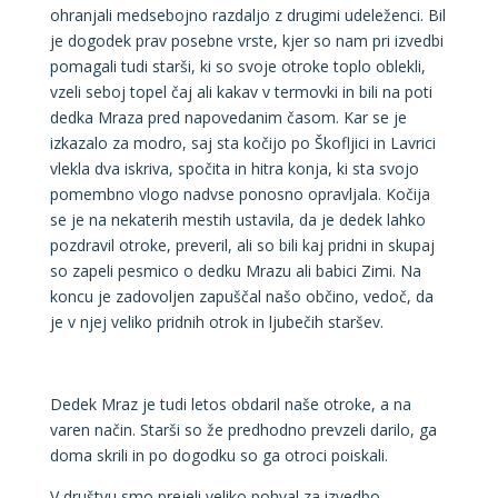
ohranjali medsebojno razdaljo z drugimi udeleženci. Bil
je dogodek prav posebne vrste, kjer so nam pri izvedbi
pomagali tudi starši, ki so svoje otroke toplo oblekli,
vzeli seboj topel čaj ali kakav v termovki in bili na poti
dedka Mraza pred napovedanim časom. Kar se je
izkazalo za modro, saj sta kočijo po Škofljici in Lavrici
vlekla dva iskriva, spočita in hitra konja, ki sta svojo
pomembno vlogo nadvse ponosno opravljala. Kočija
se je na nekaterih mestih ustavila, da je dedek lahko
pozdravil otroke, preveril, ali so bili kaj pridni in skupaj
so zapeli pesmico o dedku Mrazu ali babici Zimi. Na
koncu je zadovoljen zapuščal našo občino, vedoč, da
je v njej veliko pridnih otrok in ljubečih staršev.
Dedek Mraz je tudi letos obdaril naše otroke, a na
varen način. Starši so že predhodno prevzeli darilo, ga
doma skrili in po dogodku so ga otroci poiskali.
V društvu smo prejeli veliko pohval za izvedbo