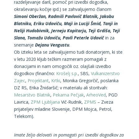
razdeljevanje daril, pomoč pri izvedbi dogodka,
okraševanju kočije ipd.) se zahvaljujemo članom
Simoni Oberžan,
Radmili Pavlovič Blatnik, Jakobu
Blatniku, Eriku Udoviču, Maji in Luciji Šmid, Tanji in
Neliji Hudobivnik, Jerneju Kopitarju, Teji Grdiša, Teji
Slana, Tomažu Udoviču, Pavli Peterle Udovič
in za
snemanje
Dejanu Vengustu
.
Ob izteku leta se zahvaljujemo tudi donatorjem, ki ste
v letu 2020 kljub težkim razmeram pomagali z
donacijami in nam omogočili oz. olajšali izvedbo
dogodkov (finančno:
Krošelj s.p.
, SBS,
Vulkanizerstvo
Zajec
,
Projektant
,
Krtki
, Monika Gregorčič, poslanka
DZ RS, Erika Žnidaršič; v materialu ali storitvah:
Mesarstvo Blatnik
,
Pekarna Pečjak
,
ArheoVed
, PGD
Lavrica,
ZPM Ljubljana
Vič-Rudnik,
ZPMS
– Zveza
prijateljev mladine Slovenije, DPM Mojca, Petrol,
Telekom).
Imate željo delovati in pomagati pri izvedbi dogodkov za