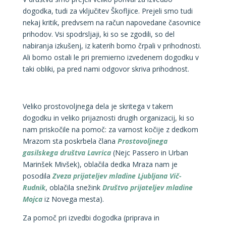
dogodka, tudi za vključitev Škofljice. Prejeli smo tudi
nekaj kritik, predvsem na račun napovedane časovnice
prihodov. Vsi spodrsljaji, ki so se zgodili, so del
nabiranja izkušenj, iz katerih bomo črpali v prihodnosti.
Ali bomo ostali le pri premierno izvedenem dogodku v
taki obliki, pa pred nami odgovor skriva prihodnost.
Veliko prostovoljnega dela je skritega v takem
dogodku in veliko prijaznosti drugih organizacij, ki so
nam priskočile na pomoč: za varnost kočije z dedkom
Mrazom sta poskrbela člana
Prostovoljnega
gasilskega društva Lavrica
(Nejc Passero in Urban
Marinšek Mivšek), oblačila dedka Mraza nam je
posodila
Zveza prijateljev mladine Ljubljana Vič-
Rudnik
, oblačila snežink
Društvo prijateljev mladine
Mojca
iz Novega mesta).
Za pomoč pri izvedbi dogodka (priprava in